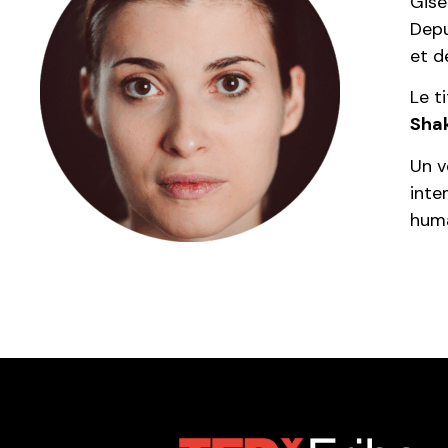
Gisè
Depu
et d
Le t
Shak
Un v
inte
huma