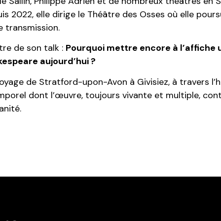
le Sallin, Philippe Adrien et de nombreux théâtres en 
is 2022, elle dirige le Théâtre des Osses où elle pours
e transmission.
itre de son talk :
Pourquoi mettre encore à l’affiche 
espeare aujourd’hui ?
oyage de Stratford-upon-Avon à Givisiez, à travers l’h
mporel dont l’œuvre, toujours vivante et multiple, con
nité.